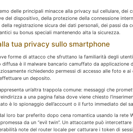
mo delle principali minacce alla privacy sul cellulare, dei c
ive del dispositivo, della protezione della connessione inter
 della registrazione sicura dei dati personali, dei passi da
mantici su bonus speciali mantenendo alta la sicurezza.
alla tua privacy sullo smartphone
e forme di attacco che sfruttano la familiarità degli utent
o diffusa è il malware bancario camuffato da applicazione d
enziosamente richiedendo permessi di accesso alle foto e ai 
effettuare un deposito.
appresenta un’altra trappola comune: messaggi che promet
reindirizza a una pagina falsa dove viene chiesto l’inserime
ltato è lo spionaggio dell’account o il furto immediato del sa
dal loro bar preferito dopo cena romantica usando la rete 
ompromessa da un “evil twin”. Un attaccante può intercettare
rabilità note del router locale per catturare i token di sess