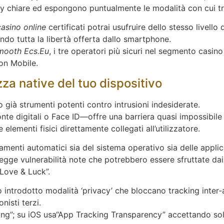
 chiare ed espongono puntualmente le modalità con cui tratt
casino online
certificati potrai usufruire dello stesso livello
do tutta la libertà offerta dallo smartphone.
mooth Ecs.Eu
, i tre operatori più sicuri nel segmento casi
on Mobile.
zza native del tuo dispositivo
già strumenti potenti contro intrusioni indesiderate.
e digitali o Face ID—offre una barriera quasi impossibile 
 elementi fisici direttamente collegati all’utilizzatore.
amenti automatici sia del sistema operativo sia delle applic
rregge vulnerabilità note che potrebbero essere sfruttate dai
“Love & Luck”.
introdotto modalità ‘privacy’ che bloccano tracking inter‑
nisti terzi.
king”; su iOS usa“App Tracking Transparency” accettando so