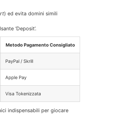
rt
) ed evita domini simili
sante ‘Deposit’.
Metodo Pagamento Consigliato
PayPal / Skrill
Apple Pay
Visa Tokenizzata
ci indispensabili per giocare