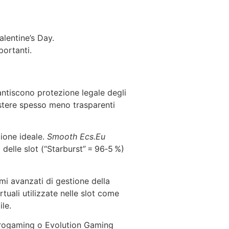
lentine’s Day.
portanti.
antiscono protezione legale degli
stere spesso meno trasparenti
zione ideale.
Smooth Ecs.Eu
elle slot (“Starburst” = 96‑5 %)
emi avanzati di gestione della
tuali utilizzate nelle slot come
le.
icrogaming o Evolution Gaming