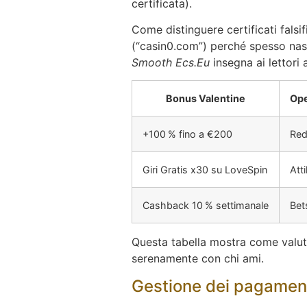
certificata).
Come distinguere certificati falsif
(“casin0.com”) perché spesso nas
Smooth Ecs.Eu
insegna ai lettori 
Bonus Valentine
Ope
+100 % fino a €200
Red
Giri Gratis x30 su LoveSpin
Att
Cashback 10 % settimanale
Bet
Questa tabella mostra come valuta
serenamente con chi ami.
Gestione dei pagament