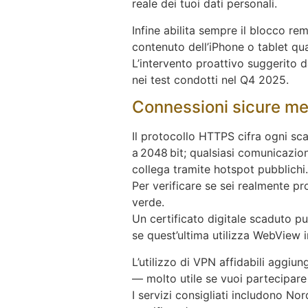
reale dei tuoi dati personali.
Infine abilita sempre il blocco r
contenuto dell’iPhone o tablet qu
L’intervento proattivo suggerito 
nei test condotti nel Q4 2025.
Connessioni sicure me
Il protocollo HTTPS cifra ogni s
a 2048 bit; qualsiasi comunicazio
collega tramite hotspot pubblichi.
Per verificare se sei realmente pr
verde.
Un certificato digitale scaduto p
se quest’ultima utilizza WebView i
L’utilizzo di VPN affidabili aggiun
— molto utile se vuoi partecipare
I servizi consigliati includono N