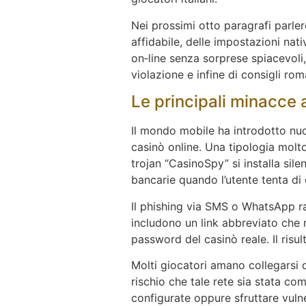
Nei prossimi otto paragrafi parlere
affidabile, delle impostazioni nat
on‑line senza sorprese spiacevoli,
violazione e infine di consigli ro
Le principali minacce 
Il mondo mobile ha introdotto nuov
casinò online. Una tipologia molt
trojan “CasinoSpy” si installa sil
bancarie quando l’utente tenta di 
Il phishing via SMS o WhatsApp r
includono un link abbreviato che 
password del casinò reale. Il risu
Molti giocatori amano collegarsi 
rischio che tale rete sia stata c
configurate oppure sfruttare vulne