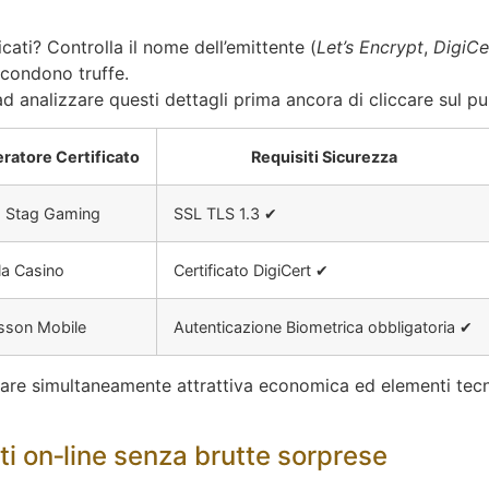
icati? Controlla il nome dell’emittente (
Let’s Encrypt
,
DigiCe
condono truffe.
ad analizzare questi dettagli prima ancora di cliccare sul pul
ratore Certificato
Requisiti Sicurezza
 Stag Gaming
SSL TLS 1.​3 ✔︎
ila Casino
Certificato DigiCert ✔︎
sson Mobile
Autenticazione Biometrica obbligatoria ✔︎
re simultaneamente attrattiva economica ed elementi tecni
i on‑line senza brutte sorprese