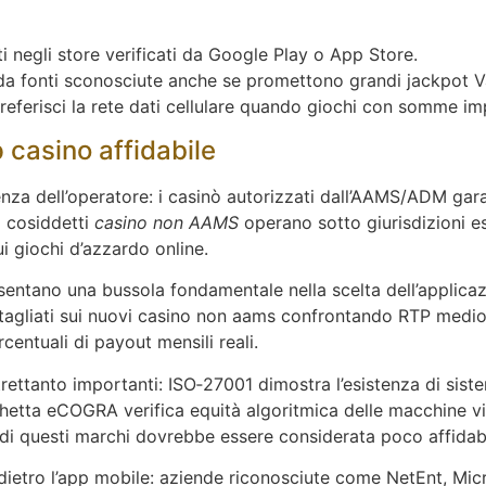
nti negli store verificati da Google Play o App Store.
 da fonti sconosciute anche se promettono grandi jackpot Va
preferisci la rete dati cellulare quando giochi con somme im
 casino affidabile
cenza dell’operatore: i casinò autorizzati dall’AAMS/ADM gar
 i cosiddetti
casino non AAMS
operano sotto giurisdizioni e
ui giochi d’azzardo online.
sentano una bussola fondamentale nella scelta dell’applica
agliati sui nuovi casino non aams confrontando RTP medio d
centuali di payout mensili reali.
trettanto importanti: ISO‑27001 dimostra l’esistenza di sist
ichetta eCOGRA verifica equità algoritmica delle macchine vir
di questi marchi dovrebbe essere considerata poco affidabi
i dietro l’app mobile: aziende riconosciute come NetEnt, M