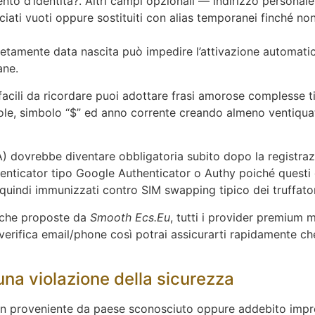
to d’identità?. Altri campi opzionali — indirizzo persona
ati vuoti oppure sostituiti con alias temporanei finché non
amente data nascita può impedire l’attivazione automatica 
ane.
acili da ricordare puoi adottare frasi amorose complesse
ole, simbolo “$” ed anno corrente creando almeno ventiquat
FA) dovrebbe diventare obbligatoria subito dopo la registra
henticator tipo Google Authenticator o Authy poiché quest
– quindi immunizzati contro SIM swapping tipico dei truffato
tiche proposte da
Smooth Ecs.Eu
, tutti i provider premium 
 verifica email/phone così potrai assicurarti rapidamente 
una violazione della sicurezza
login proveniente da paese sconosciuto oppure addebito imp