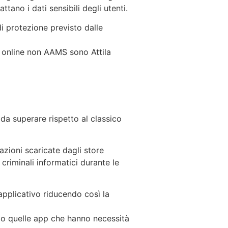
ano i dati sensibili degli utenti.
 di protezione previsto dalle
no online non AAMS sono Attila
da superare rispetto al classico
azioni scaricate dagli store
 criminali informatici durante le
applicativo riducendo così la
lo quelle app che hanno necessità