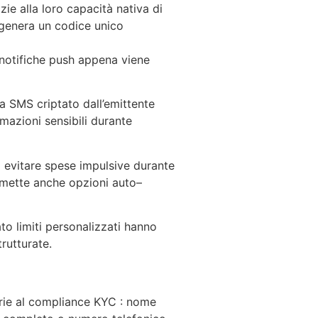
zie alla loro capacità nativa di
 genera un codice unico
e notifiche push appena viene
a SMS criptato dall’emittente
azioni sensibili durante
ai evitare spese impulsive durante
rmette anche opzioni auto–
ato limiti personalizzati hanno
rutturate.
arie al compliance KYC : nome