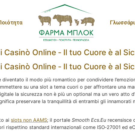
Ποιότητα
Γλωσσάρι
 Casinò Online ‑ Il tuo Cuore è al Si
 Casinò Online ‑ Il tuo Cuore è al Si
 diventato il modo più romantico per condividere l’emozio
mmettere su una slot a tema cuori o per affrontare una ma
igitale la sicurezza non è più un optional ma un vero atto d’
nifica preservare la tranquillità di entrambi gli innamorati 
nto ai
slots non AAMS
; il portale
Smooth Ecs.Eu
recensisce q
atori rispettino standard internazionali come ISO‑27001 ed e