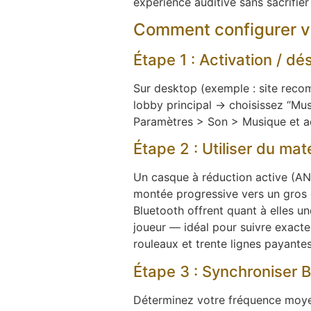
expérience auditive sans sacrifier 
Comment configurer vo
Étape 1 : Activation / dé
Sur desktop (exemple : site recom
lobby principal → choisissez “M
Paramètres > Son > Musique et a
Étape 2 : Utiliser du mat
Un casque à réduction active (ANC
montée progressive vers un gros 
Bluetooth offrent quant à elles un
joueur — idéal pour suivre exacte
rouleaux et trente lignes payantes
Étape 3 : Synchroniser
Déterminez votre fréquence moye