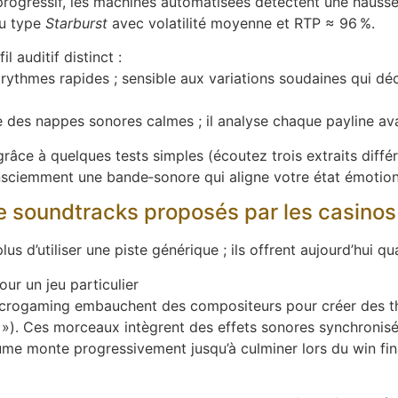
t progressif, les machines automatisées détectent une haus
eu type
Starburst
avec volatilité moyenne et RTP ≈ 96 %.
 auditif distinct :
rythmes rapides ; sensible aux variations soudaines qui déc
 des nappes sonores calmes ; il analyse chaque payline ava
 grâce à quelques tests simples (écoutez trois extraits diff
nsciemment une bande‑sonore qui aligne votre état émotion
e soundtracks proposés par les casinos
s d’utiliser une piste générique ; ils offrent aujourd’hui qu
r un jeu particulier
rogaming embauchent des compositeurs pour créer des th
»). Ces morceaux intègrent des effets sonores synchronisés
olume monte progressivement jusqu’à culminer lors du win fin