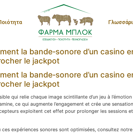
Ποιότητα
Γλωσσάρι
ment la bande‑sonore d’un casino en
ocher le jackpot
ment la bande‑sonore d’un casino en
ocher le jackpot
ible qui relie chaque image scintillante d’un jeu à l’émotio
pamine, ce qui augmente l’engagement et crée une sensation 
ncepteurs exploitent cet effet pour prolonger les sessions e
ù ces expériences sonores sont optimisées, consultez notre