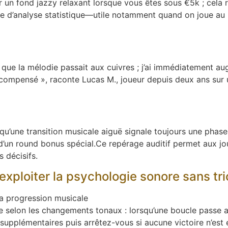
 un fond jazzy relaxant lorsque vous êtes sous €5k ; cela 
e d’analyse statistique—utile notamment quand on joue au
 que la mélodie passait aux cuivres ; j’ai immédiatement au
écompensé », raconte Lucas M., joueur depuis deux ans sur u
qu’une transition musicale aiguë signale toujours une phase
d’un round bonus spécial.Ce repérage auditif permet aux jou
 décisifs.
exploiter la psychologie sonore sans tri
a progression musicale
 selon les changements tonaux : lorsqu’une boucle passe au
s supplémentaires puis arrêtez-vous si aucune victoire n’est