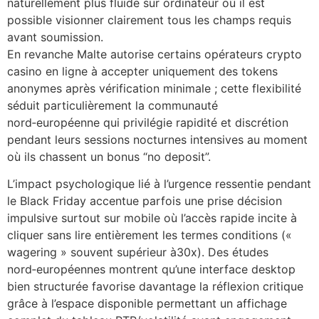
naturellement plus fluide sur ordinateur où il est
possible visionner clairement tous les champs requis
avant soumission.
En revanche Malte autorise certains opérateurs crypto
casino en ligne à accepter uniquement des tokens
anonymes après vérification minimale ; cette flexibilité
séduit particulièrement la communauté
nord‑européenne qui privilégie rapidité et discrétion
pendant leurs sessions nocturnes intensives au moment
où ils chassent un bonus “no deposit”.
L’impact psychologique lié à l’urgence ressentie pendant
le Black Friday accentue parfois une prise décision
impulsive surtout sur mobile où l’accès rapide incite à
cliquer sans lire entièrement les termes conditions («
wagering » souvent supérieur à30x). Des études
nord‑européennes montrent qu’une interface desktop
bien structurée favorise davantage la réflexion critique
grâce à l’espace disponible permettant un affichage