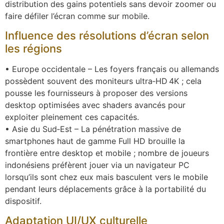
distribution des gains potentiels sans devoir zoomer ou
faire défiler l’écran comme sur mobile.
Influence des résolutions d’écran selon
les régions
• Europe occidentale – Les foyers français ou allemands
possèdent souvent des moniteurs ultra‑HD 4K ; cela
pousse les fournisseurs à proposer des versions
desktop optimisées avec shaders avancés pour
exploiter pleinement ces capacités.
• Asie du Sud‑Est – La pénétration massive de
smartphones haut de gamme Full HD brouille la
frontière entre desktop et mobile ; nombre de joueurs
indonésiens préfèrent jouer via un navigateur PC
lorsqu’ils sont chez eux mais basculent vers le mobile
pendant leurs déplacements grâce à la portabilité du
dispositif.
Adaptation UI/UX culturelle