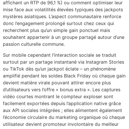
affichant un RTP de 96,1 %) ou comment optimiser leur
mise face aux volatilités élevées typiques des jackpots
mystères asiatiques. L’aspect communautaire renforce
donc l’engagement prolongé surtout chez ceux qui
recherchent plus qu’un simple gain ponctuel mais
souhaitent appartenir à un groupe partagé autour d’une
passion culturelle commune.
Sur mobile cependant l’interaction sociale se traduit
surtout par un partage instantané via Instagram Stories
ou TikTok dès qu’un jackpot éclate – un phénomène
amplifié pendant les soldes Black Friday où chaque gain
devient matière virale pouvant attirer encore plus
d’utilisateurs vers l’offre « bonus extra ». Les captures
vidéo courtes montrant le compteur exploser sont
facilement exportées depuis l’application native grâce
aux API sociales intégrées ; elles alimentent également
l’économie circulaire du marketing organique où chaque
utilisateur devient promoteur involontaire du meilleur