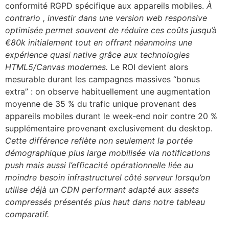
conformité RGPD spécifique aux appareils mobiles.
À
contrario , investir dans une version web responsive
optimisée permet souvent de réduire ces coûts jusqu’à
€80k initialement tout en offrant néanmoins une
expérience quasi native grâce aux technologies
HTML5/Canvas modernes.
Le ROI devient alors
mesurable durant les campagnes massives “bonus
extra” : on observe habituellement une augmentation
moyenne de 35 % du trafic unique provenant des
appareils mobiles durant le week‑end noir contre 20 %
supplémentaire provenant exclusivement du desktop.
Cette différence reflète non seulement la portée
démographique plus large mobilisée via notifications
push mais aussi l’efficacité opérationnelle liée au
moindre besoin infrastructurel côté serveur lorsqu’on
utilise déjà un CDN performant adapté aux assets
compressés présentés plus haut dans notre tableau
comparatif.