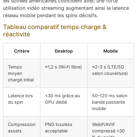
les soirées américaines coïncident avec une forte
utilisation vidéo streaming augmentant ainsi la latence
réseau mobile pendant les spins décisifs.
Tableau comparatif temps·charge &
réactivité
Critère
Desktop
Mobile
Temps
≈1,2 s (Wi‑Fi fibre)
≈2–3 s (LTE/5G
moyen
selon couverture)
chargé initial
Latence lors
<30 ms grâce au
50–120 ms selon
du spin
GPU dédié
bande passante
mobile
Compression
PNG lossless
WebP/AVIF
assets
acceptable
compressé <30