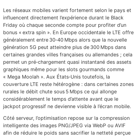
Les réseaux mobiles varient fortement selon le pays et
influencent directement l’expérience durant le Black
Friday où chaque seconde compte pour profiter d’un
bonus « extra spin ». En Europe occidentale le LTE offre
généralement entre 30‑40 Mbps alors que la nouvelle
génération 5G peut atteindre plus de 300 Mbps dans
certaines grandes villes françaises ou allemandes ; cela
permet un pré‑chargement quasi instantané des assets
graphiques même pour les slots gourmands comme
« Mega Moolah ». Aux États‑Unis toutefois, la
couverture LTE reste hétérogène : dans certaines zones
rurales le débit chute sous 5 Mbps ce qui allonge
considérablement le temps d’attente avant que le
jackpot progressif ne devienne visible à l’écran mobile.
Côté serveur, l’optimisation repose sur la compression
intelligente des images PNG/JPEG via WebP ou AVIF
afin de réduire le poids sans sacrifier la netteté perçue