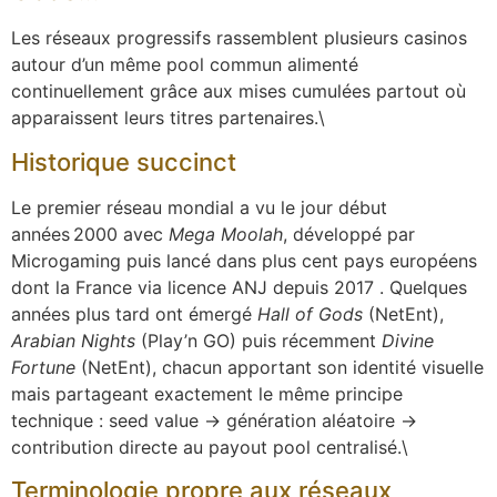
Les réseaux progressifs rassemblent plusieurs casinos
autour d’un même pool commun alimenté
continuellement grâce aux mises cumulées partout où
apparaissent leurs titres partenaires.\
Historique succinct
Le premier réseau mondial a vu le jour début
années 2000 avec
Mega Moolah
, développé par
Microgaming puis lancé dans plus cent pays européens
dont la France via licence ANJ depuis 2017 . Quelques
années plus tard ont émergé
Hall of Gods
(NetEnt),
Arabian Nights
(Play’n GO) puis récemment
Divine
Fortune
(NetEnt), chacun apportant son identité visuelle
mais partageant exactement le même principe
technique : seed value → génération aléatoire →
contribution directe au payout pool centralisé.\
Terminologie propre aux réseaux