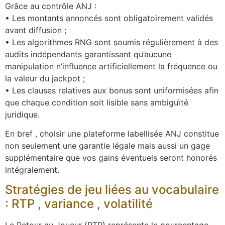
Grâce au contrôle ANJ :
• Les montants annoncés sont obligatoirement validés
avant diffusion ;
• Les algorithmes RNG sont soumis régulièrement à des
audits indépendants garantissant qu’aucune
manipulation n’influence artificiellement la fréquence ou
la valeur du jackpot ;
• Les clauses relatives aux bonus sont uniformisées afin
que chaque condition soit lisible sans ambiguïté
juridique.
En bref , choisir une plateforme labellisée ANJ constitue
non seulement une garantie légale mais aussi un gage
supplémentaire que vos gains éventuels seront honorés
intégralement.
Stratégies de jeu liées au vocabulaire
: RTP , variance , volatilité