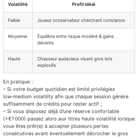
Volatilité
Profil idéal
Faible
Joueur conservateur cherchant constance
Moyenne
Équilibre entre risque modéré & gains
décents
Haute
Chasseur audacieux visant gros lots
explosifs
En pratique :
– Si votre budget quotidien est limité privilégiez
low‑medium volatility afin que chaque session génère
suffisamment de crédits pour rester actif ;
– Si vous disposez déjà d’une réserve confortable
(>€1 000) passez alors aux titres haute volatilité lorsque
vous êtes prêt(e) à accepter plusieurs pertes
consécutives avant éventuellement décrocher le gros