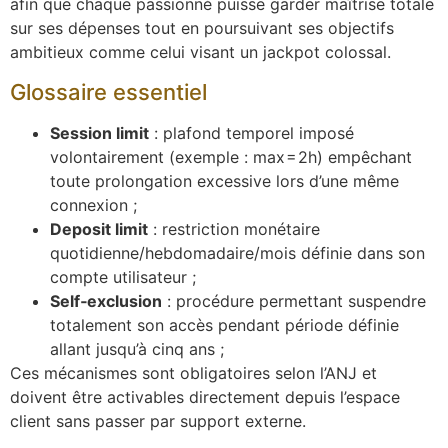
afin que chaque passionné puisse garder maîtrise totale
sur ses dépenses tout en poursuivant ses objectifs
ambitieux comme celui visant un jackpot colossal.
Glossaire essentiel
Session limit
: plafond temporel imposé
volontairement (exemple : max = 2h) empêchant
toute prolongation excessive lors d’une même
connexion ;
Deposit limit
: restriction monétaire
quotidienne/hebdomadaire/mois définie dans son
compte utilisateur ;
Self‑exclusion
: procédure permettant suspendre
totalement son accès pendant période définie
allant jusqu’à cinq ans ;
Ces mécanismes sont obligatoires selon l’ANJ et
doivent être activables directement depuis l’espace
client sans passer par support externe.