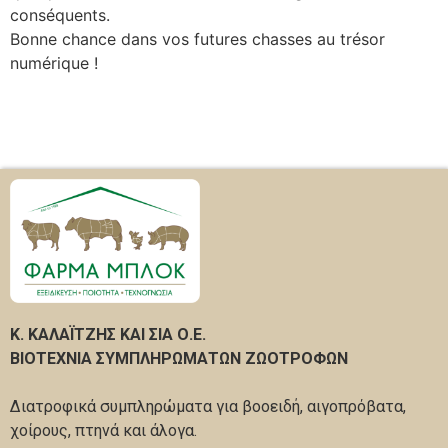
conséquents.
Bonne chance dans vos futures chasses au trésor
numérique !
Κ. ΚΑΛΑΪΤΖΗΣ ΚΑΙ ΣΙΑ Ο.Ε.
ΒΙΟΤΕΧΝΙΑ ΣΥΜΠΛΗΡΩΜΑΤΩΝ ΖΩΟΤΡΟΦΩΝ
Διατροφικά συμπληρώματα για βοοειδή, αιγοπρόβατα,
χοίρους, πτηνά και άλογα.