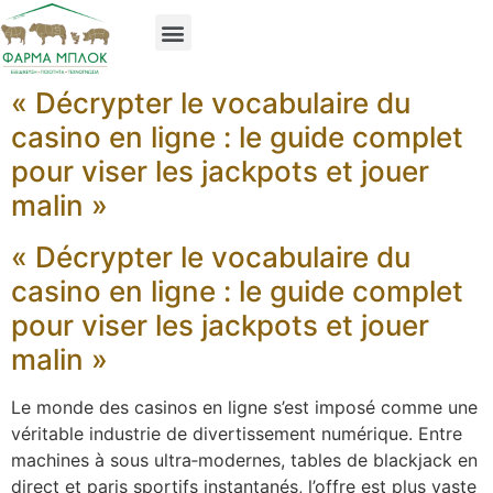
« Décrypter le vocabulaire du
casino en ligne : le guide complet
pour viser les jackpots et jouer
malin »
« Décrypter le vocabulaire du
casino en ligne : le guide complet
pour viser les jackpots et jouer
malin »
Le monde des casinos en ligne s’est imposé comme une
véritable industrie de divertissement numérique. Entre
machines à sous ultra‑modernes, tables de blackjack en
direct et paris sportifs instantanés, l’offre est plus vaste