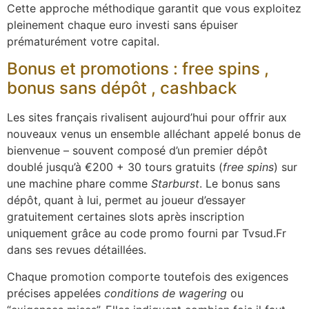
Cette approche méthodique garantit que vous exploitez
pleinement chaque euro investi sans épuiser
prématurément votre capital.
Bonus et promotions : free spins ,
bonus sans dépôt , cashback
Les sites français rivalisent aujourd’hui pour offrir aux
nouveaux venus un ensemble alléchant appelé bonus de
bienvenue – souvent composé d’un premier dépôt
doublé jusqu’à €200 + 30 tours gratuits (
free spins
) sur
une machine phare comme
Starburst
. Le bonus sans
dépôt, quant à lui, permet au joueur d’essayer
gratuitement certaines slots après inscription
uniquement grâce au code promo fourni par Tvsud.Fr
dans ses revues détaillées.
Chaque promotion comporte toutefois des exigences
précises appelées
conditions de wagering
ou