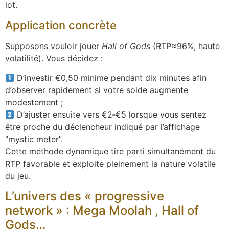
lot.
Application concrète
Supposons vouloir jouer
Hall of Gods
(RTP≈96%, haute
volatilité). Vous décidez :
D’investir €0,50 minime pendant dix minutes afin
d’observer rapidement si votre solde augmente
modestement ;
D’ajuster ensuite vers €2‑€5 lorsque vous sentez
être proche du déclencheur indiqué par l’affichage
“mystic meter”.
Cette méthode dynamique tire parti simultanément du
RTP favorable et exploite pleinement la nature volatile
du jeu.
L’univers des « progressive
network » : Mega Moolah , Hall of
Gods…