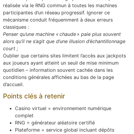
réalisée via le RNG commun à toutes les machines
participantes d’un réseau progressif. Ignorer ce
mécanisme conduit fréquemment à deux erreurs
classiques :
Penser qu’une machine « chaude » paie plus souvent
alors qu’il ne s’agit que d’une illusion d’échantillonnage
court ;
Oublier que certains sites limitent l’accès aux jackpots
aux joueurs ayant atteint un seuil de mise minimum
quotidien – information souvent cachée dans les
conditions générales affichées au bas de la page
d’accueil.
Points clés à retenir
Casino virtuel = environnement numérique
complet
RNG = générateur aléatoire certifié
Plateforme = service global incluant dépôts