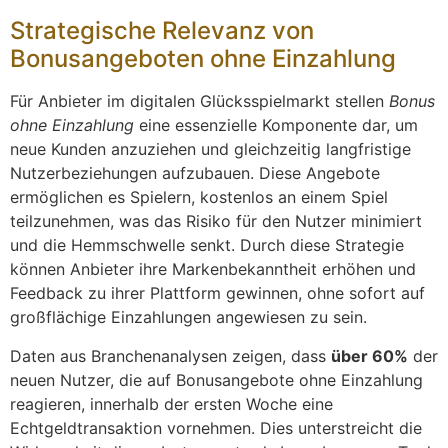
Strategische Relevanz von
Bonusangeboten ohne Einzahlung
Für Anbieter im digitalen Glücksspielmarkt stellen
Bonus
ohne Einzahlung
eine essenzielle Komponente dar, um
neue Kunden anzuziehen und gleichzeitig langfristige
Nutzerbeziehungen aufzubauen. Diese Angebote
ermöglichen es Spielern, kostenlos an einem Spiel
teilzunehmen, was das Risiko für den Nutzer minimiert
und die Hemmschwelle senkt. Durch diese Strategie
können Anbieter ihre Markenbekanntheit erhöhen und
Feedback zu ihrer Plattform gewinnen, ohne sofort auf
großflächige Einzahlungen angewiesen zu sein.
Daten aus Branchenanalysen zeigen, dass
über 60%
der
neuen Nutzer, die auf Bonusangebote ohne Einzahlung
reagieren, innerhalb der ersten Woche eine
Echtgeldtransaktion vornehmen. Dies unterstreicht die