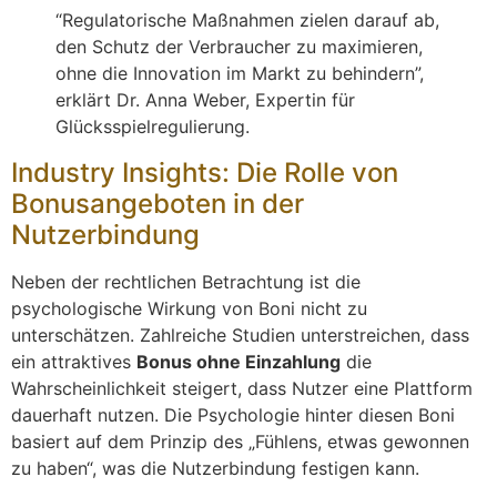
“Regulatorische Maßnahmen zielen darauf ab,
den Schutz der Verbraucher zu maximieren,
ohne die Innovation im Markt zu behindern”,
erklärt Dr. Anna Weber, Expertin für
Glücksspielregulierung.
Industry Insights: Die Rolle von
Bonusangeboten in der
Nutzerbindung
Neben der rechtlichen Betrachtung ist die
psychologische Wirkung von Boni nicht zu
unterschätzen. Zahlreiche Studien unterstreichen, dass
ein attraktives
Bonus ohne Einzahlung
die
Wahrscheinlichkeit steigert, dass Nutzer eine Plattform
dauerhaft nutzen. Die Psychologie hinter diesen Boni
basiert auf dem Prinzip des „Fühlens, etwas gewonnen
zu haben“, was die Nutzerbindung festigen kann.