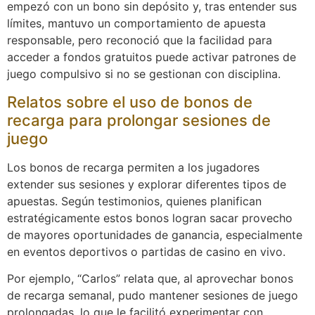
empezó con un bono sin depósito y, tras entender sus
límites, mantuvo un comportamiento de apuesta
responsable, pero reconoció que la facilidad para
acceder a fondos gratuitos puede activar patrones de
juego compulsivo si no se gestionan con disciplina.
Relatos sobre el uso de bonos de
recarga para prolongar sesiones de
juego
Los bonos de recarga permiten a los jugadores
extender sus sesiones y explorar diferentes tipos de
apuestas. Según testimonios, quienes planifican
estratégicamente estos bonos logran sacar provecho
de mayores oportunidades de ganancia, especialmente
en eventos deportivos o partidas de casino en vivo.
Por ejemplo, “Carlos” relata que, al aprovechar bonos
de recarga semanal, pudo mantener sesiones de juego
prolongadas, lo que le facilitó experimentar con