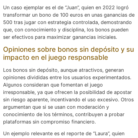
Un caso ejemplar es el de “Juan”, quien en 2022 logró
transformar un bono de 100 euros en unas ganancias de
500 tras jugar con estrategia controlada, demostrando
que, con conocimiento y disciplina, los bonos pueden
ser efectivos para maximizar ganancias iniciales.
Opiniones sobre bonos sin depósito y su
impacto en el juego responsable
Los bonos sin depósito, aunque atractivos, generan
opiniones divididas entre los usuarios experimentados.
Algunos consideran que fomentan el juego
irresponsable, ya que ofrecen la posibilidad de apostar
sin riesgo aparente, incentivando el uso excesivo. Otros
argumentan que si se usan con moderación y
conocimiento de los términos, contribuyen a probar
plataformas sin compromiso financiero.
Un ejemplo relevante es el reporte de “Laura”, quien