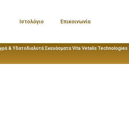
Ιστολόγιο
Επικοινωνία
γρά & Υδατοδιαλυτά Σκευάσματα Vita
Vetalis Technologies
ς Ορνίθων
Ισορροπιστές Αλόγων
Υγιεινή
MELPHOS
GALLO
ΦΑΡΜΑ ΜΠΛΟΚ
ΦΑΡΜΑ ΜΠΛΟΚ
LAYER
ΚΟΒΑΛΤΙΟΥ
ΜΑΓΓΑΝΙΟΥ