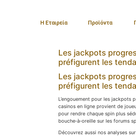
Η Εταιρεία
Προϊόντα
Les jackpots progres
préfigurent les tend
Les jackpots progres
préfigurent les tend
L’engouement pour les jackpots pr
casinos en ligne provient de joueur
pour rendre chaque spin plus sédu
bouche‑à‑oreille sur les forums sp
Découvrez aussi nos analyses sur