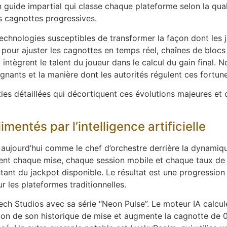
ide impartial qui classe chaque plateforme selon la qualité
es cagnottes progressives.
 technologies susceptibles de transformer la façon dont les 
lle pour ajuster les cagnottes en temps réel, chaînes de blocs
 intègrent le talent du joueur dans le calcul du gain final.
nants et la manière dont les autorités régulent ces fortunes
es détaillées qui décortiquent ces évolutions majeures et o
imentés par l’intelligence artificielle
ient aujourd’hui comme le chef d’orchestre derrière la dynam
ent chaque mise, chaque session mobile et chaque taux de 
nt du jackpot disponible. Le résultat est une progression p
 les plateformes traditionnelles.
ech Studios avec sa série “Neon Pulse”. Le moteur IA calcule
ion de son historique de mise et augmente la cagnotte de 