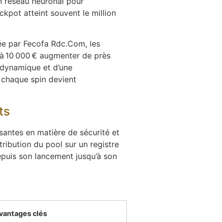
un réseau neuronal pour
kpot atteint souvent le million
iée par Fecofa Rdc.Com, les
 à 10 000 € augmenter de près
 dynamique et d’une
 chaque spin devient
ts
antes en matière de sécurité et
tribution du pool sur un registre
depuis son lancement jusqu’à son
vantages clés