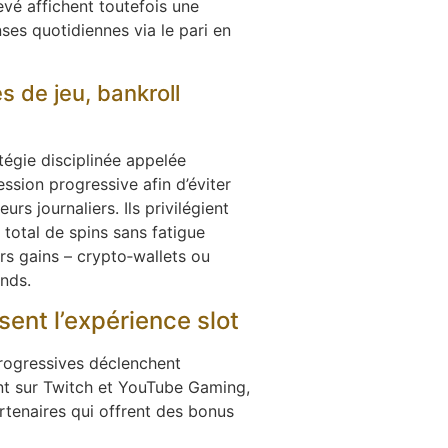
levé affichent toutefois une
es quotidiennes via le pari en
s de jeu, bankroll
tégie disciplinée appelée
ssion progressive afin d’éviter
s journaliers. Ils privilégient
total de spins sans fatigue
urs gains – crypto‑wallets ou
onds.
ent l’expérience slot
rogressives déclenchent
nt sur Twitch et YouTube Gaming,
artenaires qui offrent des bonus