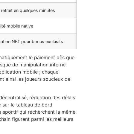
e, retrait en quelques minutes
lité mobile native
égration NFT pour bonus exclusifs
omatiquement le paiement dès que
risque de manipulation interne.
pplication mobile ; chaque
nt ainsi les joueurs soucieux de
écentralisé, réduction des délais
ic sur le tableau de bord
is sportif qui recherchent la même
hain figurent parmi les meilleurs