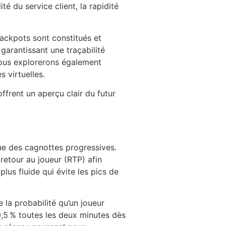
 du service client, la rapidité
jackpots sont constitués et
 garantissant une traçabilité
 Nous explorerons également
 virtuelles.
ffrent un aperçu clair du futur
ique des cagnottes progressives.
retour au joueur (RTP) afin
lus fluide qui évite les pics de
 la probabilité qu’un joueur
0,5 % toutes les deux minutes dès