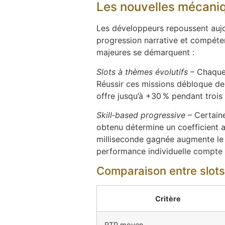
Les nouvelles mécaniq
Les développeurs repoussent aujou
progression narrative et compéten
majeures se démarquent :
Slots à thèmes évolutifs
– Chaque 
Réussir ces missions débloque des
offre jusqu’à +30 % pendant trois 
Skill‑based progressive
– Certaine
obtenu détermine un coefficient ap
milliseconde gagnée augmente le 
performance individuelle compte 
Comparaison entre slots 
Critère
RTP moyen