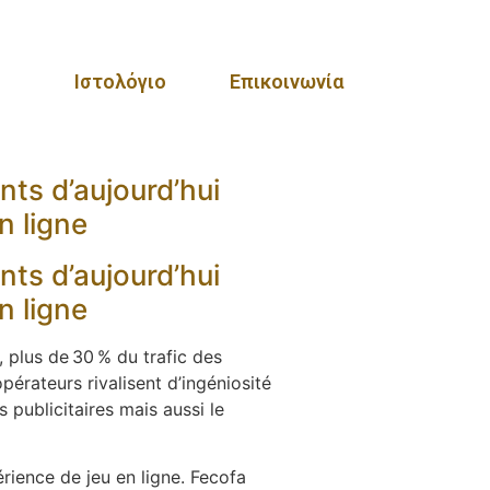
Ιστολόγιο
Επικοινωνία
ts d’aujourd’hui
n ligne
ts d’aujourd’hui
n ligne
 plus de 30 % du trafic des
opérateurs rivalisent d’ingéniosité
publicitaires mais aussi le
ience de jeu en ligne. Fecofa