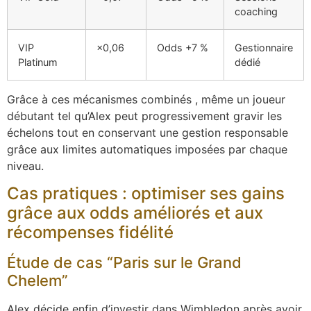
coaching
VIP
×0,06
Odds +7 %
Gestionnaire
Platinum
dédié
Grâce à ces mécanismes combinés , même un joueur
débutant tel qu’Alex peut progressivement gravir les
échelons tout en conservant une gestion responsable
grâce aux limites automatiques imposées par chaque
niveau.
Cas pratiques : optimiser ses gains
grâce aux odds améliorés et aux
récompenses fidélité
Étude de cas “Paris sur le Grand
Chelem”
Alex décide enfin d’investir dans Wimbledon après avoir