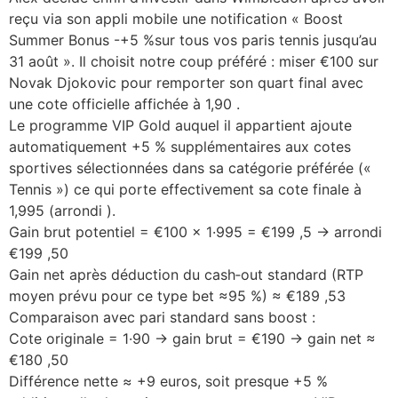
reçu via son appli mobile une notification « Boost
Summer Bonus -+5 %sur tous vos paris tennis jusqu’au
31 août ». Il choisit notre coup préféré : miser €100 sur
Novak Djokovic pour remporter son quart final avec
une cote officielle affichée à 1,90 .
Le programme VIP Gold auquel il appartient ajoute
automatiquement +5 % supplémentaires aux cotes
sportives sélectionnées dans sa catégorie préférée («
Tennis ») ce qui porte effectivement sa cote finale à
1,995 (arrondi ).
Gain brut potentiel = €100 × 1·995 = €199 ,5 → arrondi
€199 ,50
Gain net après déduction du cash‑out standard (RTP
moyen prévu pour ce type bet ≈95 %) ≈ €189 ,53
Comparaison avec pari standard sans boost :
Cote originale = 1·90 → gain brut = €190 → gain net ≈
€180 ,50
Différence nette ≈ +9 euros, soit presque +5 %