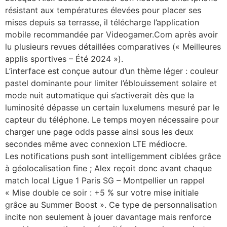
résistant aux températures élevées pour placer ses
mises depuis sa terrasse, il télécharge l’application
mobile recommandée par Videogamer.Com après avoir
lu plusieurs revues détaillées comparatives (« Meilleures
applis sportives – Été 2024 »).
L’interface est conçue autour d’un thème léger : couleur
pastel dominante pour limiter l’éblouissement solaire et
mode nuit automatique qui s’activerait dès que la
luminosité dépasse un certain luxelumens mesuré par le
capteur du téléphone. Le temps moyen nécessaire pour
charger une page odds passe ainsi sous les deux
secondes même avec connexion LTE médiocre.
Les notifications push sont intelligemment ciblées grâce
à géolocalisation fine ; Alex reçoit donc avant chaque
match local Ligue 1 Paris SG – Montpellier un rappel
« Mise double ce soir : +5 % sur votre mise initiale
grâce au Summer Boost ». Ce type de personnalisation
incite non seulement à jouer davantage mais renforce