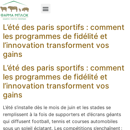
L’été des paris sportifs : comment
les programmes de fidélité et
l’innovation transforment vos
gains
L’été des paris sportifs : comment
les programmes de fidélité et
l’innovation transforment vos
gains
L’été s’installe dès le mois de juin et les stades se
remplissent à la fois de supporters et d’écrans géants
qui diffusent football, tennis et courses automobiles
sous un soleil éclatant. Les compétitions s’enchaînent :