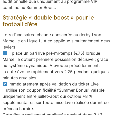
additionnelle due uniquement au programme VIP
combiné au Summer Boost.
Stratégie « double boost » pour le
football d’été
Lors d’une soirée chaude consacrée au derby Lyon–
Marseille en Ligue 1 , Alex applique simultanément deux
leviers :
Il place un pari live pré‐mi‐temps (€75) lorsque
Marseille obtient première possession décisive ; grâce
au système dynamique IA évoqué précédemment,
la cote évolue rapidement vers 2·25 pendant quelques
minutes cruciales.
Immédiatement après validation du ticket Live,
il utilise son coupon fidélité “Summer Bonus” valable
uniquement entre juillet–août qui octroie +8 %
supplémentaires sur toute mise Live réalisée durant ce
créneau horaire.
Cote finale réellement appliquée devient donc 2·43