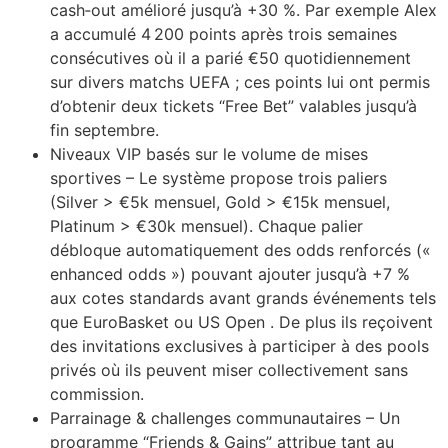
cash‑out amélioré jusqu’à +30 %. Par exemple Alex
a accumulé 4 200 points après trois semaines
consécutives où il a parié €50 quotidiennement
sur divers matchs UEFA ; ces points lui ont permis
d’obtenir deux tickets “Free Bet” valables jusqu’à
fin septembre.
Niveaux VIP basés sur le volume de mises
sportives – Le système propose trois paliers
(Silver > €5k mensuel, Gold > €15k mensuel,
Platinum > €30k mensuel). Chaque palier
débloque automatiquement des odds renforcés («
enhanced odds ») pouvant ajouter jusqu’à +7 %
aux cotes standards avant grands événements tels
que EuroBasket ou US Open . De plus ils reçoivent
des invitations exclusives à participer à des pools
privés où ils peuvent miser collectivement sans
commission.
Parrainage & challenges communautaires – Un
programme “Friends & Gains” attribue tant au