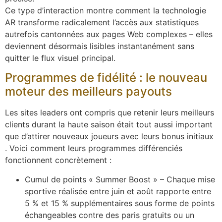
Ce type d’interaction montre comment la technologie
AR transforme radicalement l’accès aux statistiques
autrefois cantonnées aux pages Web complexes – elles
deviennent désormais lisibles instantanément sans
quitter le flux visuel principal.
Programmes de fidélité : le nouveau
moteur des meilleurs payouts
Les sites leaders ont compris que retenir leurs meilleurs
clients durant la haute saison était tout aussi important
que d’attirer nouveaux joueurs avec leurs bonus initiaux
. Voici comment leurs programmes différenciés
fonctionnent concrètement :
Cumul de points « Summer Boost » – Chaque mise
sportive réalisée entre juin et août rapporte entre
5 % et 15 % supplémentaires sous forme de points
échangeables contre des paris gratuits ou un