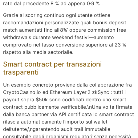
rate dal precedente 8 % ad appena 0·9 % .
Grazie al scoring continuo ogni utente ottiene
raccomandazioni personalizzate quali bonus deposit
match aumentati fino all’8%’ oppure commission free
withdrawals durante weekend festivi—aumento
comprovato nel tasso conversione superiore al 23 %
rispetto alla media sectorialle.
Smart contract per transazioni
trasparenti
Un esempio concreto proviene dalla collaborazione fra
CryptoCasino.io ed Ethereum Layer 2 zkSync : tutti i
payout sopra $50k sono codificati dentro uno smart
contract pubblicamente verificabile.\nUna volta firmata
dalla banca partner via API certificata lo smart contract
rilascia automaticamente l’importo sul wallet
dell’utente,\ngarantendo audit trail immutabile
consultabile dagli organismi regulatorî senza necessità