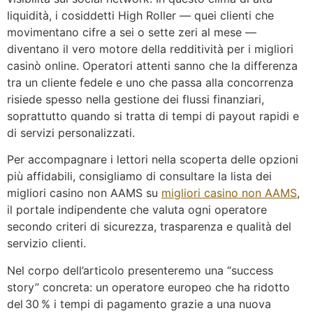
liquidità, i cosiddetti High Roller — quei clienti che
movimentano cifre a sei o sette zeri al mese —
diventano il vero motore della redditività per i migliori
casinò online. Operatori attenti sanno che la differenza
tra un cliente fedele e uno che passa alla concorrenza
risiede spesso nella gestione dei flussi finanziari,
soprattutto quando si tratta di tempi di payout rapidi e
di servizi personalizzati.
Per accompagnare i lettori nella scoperta delle opzioni
più affidabili, consigliamo di consultare la lista dei
migliori casino non AAMS su
migliori casino non AAMS
,
il portale indipendente che valuta ogni operatore
secondo criteri di sicurezza, trasparenza e qualità del
servizio clienti.
Nel corpo dell’articolo presenteremo una “success
story” concreta: un operatore europeo che ha ridotto
del 30 % i tempi di pagamento grazie a una nuova