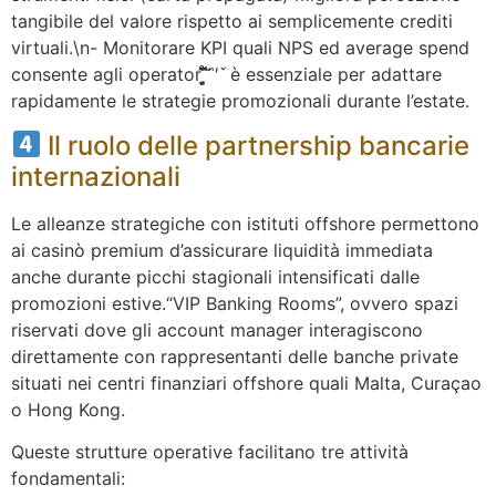
tangibile del valore rispetto ai semplicemente crediti
virtuali.\n- Monitorare KPI quali NPS ed average spend
consente agli operator­​​​​‍‍​‌​​‌‎‏‍‍‌‎​​‌‌‌​​​‏ ‌‌‌​​‌‌⁢‬‌⁠⁠⁠⁠⁠͈̦̘̣̹̱̀̀́̍̃̊̂͊̈́͝᾽̀̀ʾ′ˇ è essenziale per adattare
rapidamente le strategie promozionali durante l’estate.
Il ruolo delle partnership bancarie
internazionali
Le alleanze strategiche con istituti offshore permettono
ai casinò premium d’assicurare liquidità immediata
anche durante picchi stagionali intensificati dalle
promozioni estive.“VIP Banking Rooms”, ovvero spazi
riservati dove gli account manager interagiscono
direttamente con rappresentanti delle banche private
situati nei centri finanziari offshore quali Malta, Curaçao
o Hong Kong.
Queste strutture operative facilitano tre attività
fondamentali: