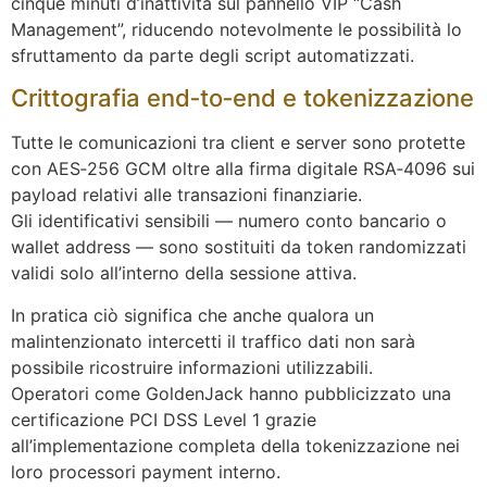
cinque minuti d’inattività sul pannello VIP “Cash
Management”, riducendo notevolmente le possibilità lo
sfruttamento da parte degli script automatizzati.
Crittografia end‑to‑end e tokenizzazione
Tutte le comunicazioni tra client e server sono protette
con AES‑256 GCM oltre alla firma digitale RSA‑4096 sui
payload relativi alle transazioni finanziarie.
Gli identificativi sensibili — numero conto bancario o
wallet address — sono sostituiti da token randomizzati
validi solo all’interno della sessione attiva.
In pratica ciò significa che anche qualora un
malintenzionato intercetti il traffico dati non sarà
possibile ricostruire informazioni utilizzabili.
Operatori come GoldenJack hanno pubblicizzato una
certificazione PCI DSS Level 1 grazie
all’implementazione completa della tokenizzazione nei
loro processori payment interno.