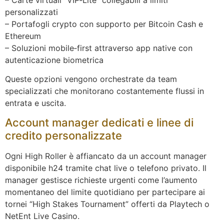
personalizzati
– Portafogli crypto con supporto per Bitcoin Cash e
Ethereum
– Soluzioni mobile‑first attraverso app native con
autenticazione biometrica
Queste opzioni vengono orchestrate da team
specializzati che monitorano costantemente flussi in
entrata e uscita.
Account manager dedicati e linee di
credito personalizzate
Ogni High Roller è affiancato da un account manager
disponibile h24 tramite chat live o telefono privato. Il
manager gestisce richieste urgenti come l’aumento
momentaneo del limite quotidiano per partecipare ai
tornei “High Stakes Tournament” offerti da Playtech o
NetEnt Live Casino.